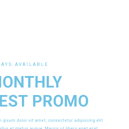
AYS AVAILABLE
ONTHLY
EST PROMO
 ipsum dolor sit amet, consectetur adipiscing elit.
llus et metus augue. Mauris ut libero eget erat