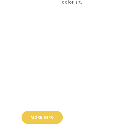
dolor sit.
HELP THE BE
Mauris vel quam vel felis maximus bibendum vel qu
posuere est quis egestas. Donec nec odio non tellus
purus. Duis quis tortor elit.
MORE INFO