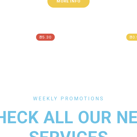
MORE INFO
Save The Sea
Rehabilitation
₹ 15.30
₹ 10
WEEKLY PROMOTIONS
HECK ALL OUR N