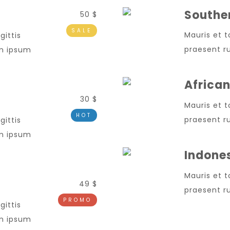
Souther
50 $
SALE
Mauris et t
gittis
praesent ru
em ipsum
African
30 $
Mauris et t
HOT
praesent ru
gittis
em ipsum
Indone
Mauris et t
49 $
praesent ru
PROMO
gittis
em ipsum