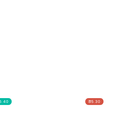
Save The Sea
16.40
₹ 15.30