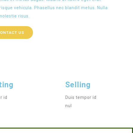
risque vehicula. Phasellus nec blandit metus. Nulla
molestie risus.
ONTACT US
ting
Selling
r id
Duis tempor id
nul