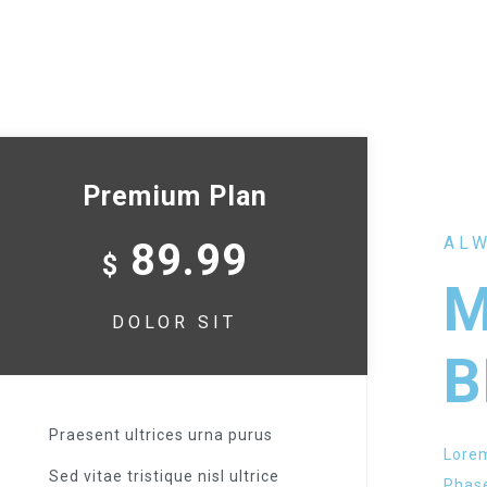
Premium Plan
ALW
89.99
$
M
DOLOR SIT
B
Praesent ultrices urna purus
Lorem
Sed vitae tristique nisl ultrice
Phase